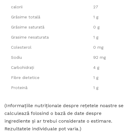
calorii
27
Grăsime totală
1 g
Grăsime saturată
0 g
Grasime nesaturata
1 g
Colesterol
0 mg
Sodiu
92 mg
Carbohidrați
4 g
Fibre dietetice
1 g
Proteină
1 g
(Informațiile nutriționale despre rețetele noastre se
calculează folosind o bază de date despre
ingrediente și ar trebui considerate o estimare.
Rezultatele individuale pot varia.)