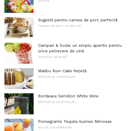
SALATE
Sugestii pentru carnea de porc perfectă
TEHNICI DE GĂTIT ȘI SFATURI
Campari & Soda: un simplu aperitiv pentru
orice petrecere de cină
COCKTAIL DE BAZĂ
Malibu Rum Cake Rețetă
BĂUTURI ȘI COCKTAILURI
Bordeaux Semillon White Wine
BĂUTURI ȘI COCKTAILURI
Pomegrante Tequila Sunrise Mimosas
MIC DE JUN AMERICAN