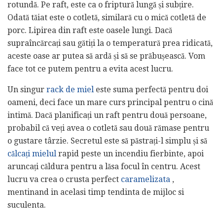
rotundă. Pe raft, este ca o friptură lungă și subțire.
Odată tăiat este o cotletă, similară cu o mică cotletă de
porc. Lipirea din raft este oasele lungi. Dacă
supraîncărcați sau gătiți la o temperatură prea ridicată,
aceste oase ar putea să ardă și să se prăbușească. Vom
face tot ce putem pentru a evita acest lucru.
Un singur
rack de miel
este suma perfectă pentru doi
oameni, deci face un mare curs principal pentru o cină
intimă. Dacă planificați un raft pentru două persoane,
probabil că veți avea o cotletă sau două rămase pentru
o gustare târzie. Secretul este să păstrați-l simplu și să
călcați mielul
rapid peste un incendiu fierbinte, apoi
aruncați căldura pentru a lăsa focul în centru. Acest
lucru va crea o crusta perfect
caramelizata
,
mentinand in acelasi timp tendinta de mijloc si
suculenta.