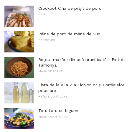
Crockpot Cina de prăjit de porc
CINĂ
Pâine de porc de mână de Sud
GARNITURI
Rețeta mazăre din ouă brunificată - Piritott
Tarhonya
MASA DE PRANZ
Lista de la A la Z a Lichiorilor și Cordialelor
populare
REȚETE DUPĂ CURS
Tofu tofu cu legume
VEGETARIAN MAINS