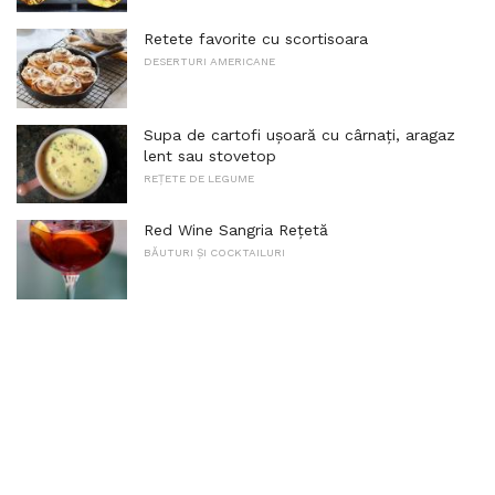
Retete favorite cu scortisoara
DESERTURI AMERICANE
Supa de cartofi ușoară cu cârnați, aragaz
lent sau stovetop
REȚETE DE LEGUME
Red Wine Sangria Rețetă
BĂUTURI ȘI COCKTAILURI