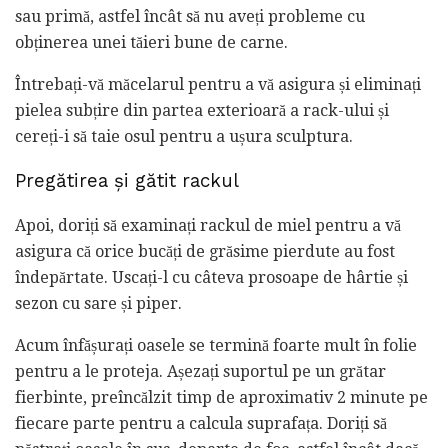
sau primă, astfel încât să nu aveți probleme cu
obținerea unei tăieri bune de carne.
Întrebați-vă măcelarul pentru a vă asigura și eliminați
pielea subțire din partea exterioară a rack-ului și
cereți-i să taie osul pentru a ușura sculptura.
Pregătirea și gătit rackul
Apoi, doriți să examinați rackul de miel pentru a vă
asigura că orice bucăți de grăsime pierdute au fost
îndepărtate. Uscați-l cu câteva prosoape de hârtie și
sezon cu sare și piper.
Acum înfășurați oasele se termină foarte mult în folie
pentru a le proteja. Așezați suportul pe un grătar
fierbinte, preîncălzit timp de aproximativ 2 minute pe
fiecare parte pentru a calcula suprafața. Doriți să