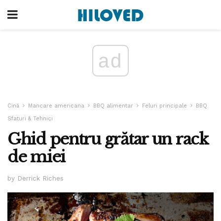
ad
Cină
Mancare americana
BBQ alimentar
Feluri principale
BBQ
Sfaturi & Tehnici
Ghid pentru grătar un rack
de miei
by Derrick Riches