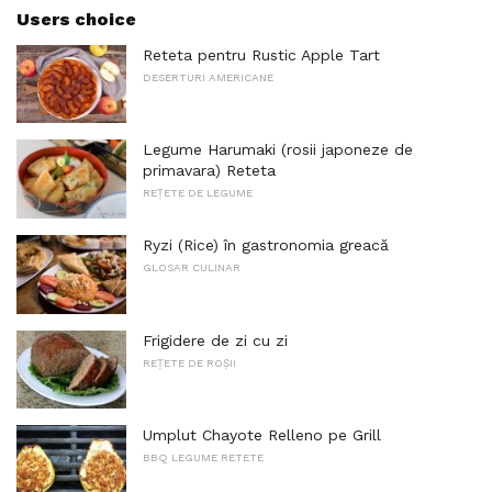
Users choice
Reteta pentru Rustic Apple Tart
DESERTURI AMERICANE
Legume Harumaki (rosii japoneze de
primavara) Reteta
REȚETE DE LEGUME
Ryzi (Rice) în gastronomia greacă
GLOSAR CULINAR
Frigidere de zi cu zi
REȚETE DE ROȘII
Umplut Chayote Relleno pe Grill
BBQ LEGUME RETETE