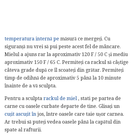
temperatura internă pe
măsură ce mergeți. Cu
siguranță nu vrei să pui peste acest fel de mâncare.
Mielul a ajuns rar la aproximativ 120 F / 50 C și mediu
aproximativ 150 F / 65 C. Permiteți ca rackul să câștige
câteva grade după ce îl scoateți din grătar. Permiteți
timp de odihnă de aproximativ 5 până la 10 minute
înainte de a vă sculpta.
Pentru a sculpta
rackul de miel
, stati pe partea de
carne cu oasele curbate departe de tine. Glisați un
cuțit ascuțit în
jos, între oasele care taie ușor carnea.
Ar trebui să puteți vedea oasele până la capătul din
spate al rafturii.