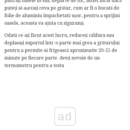
păstrați oasele în sus, departe de foc, astfel încât dacă
puteți să așezați ceva pe grătar, cum ar fi o bucată de
folie de aluminiu împachetată ușor, pentru a sprijini
oasele, aceasta va ajuta cu siguranță.
Odată ce ați făcut acest lucru, reduceți căldura sau
deplasați suportul într-o parte mai grea a grătarului
pentru a permite să frigească aproximativ 20-25 de
minute pe fiecare parte. Aveți nevoie de un
termometru pentru a testa
ad